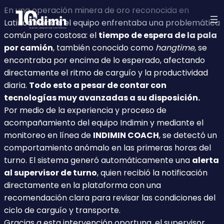
En una operación minera de oro reconocida en
Latinoamérica, el equipo enfrentaba una problemática
común pero costosa: el
tiempo de espera de la pala
por camión
, también conocido como
hangtime
, se
encontraba por encima de lo esperado, afectando
directamente el ritmo de carguío y la productividad
diaria.
Todo esto a pesar de contar con
tecnologías muy avanzadas a su disposición.
Por medio de la experiencia y proceso de
acompañamiento del equipo Indimin y mediante el
monitoreo en línea de
INDIMIN COACH
, se detectó un
comportamiento anómalo en las primeras horas del
turno. El sistema generó automáticamente una
alerta
al supervisor de turno
, quien recibió la notificación
directamente en la plataforma con una
recomendación clara para revisar las condiciones del
ciclo de carguío y transporte.
Gracias a esta intervención oportuna, el supervisor