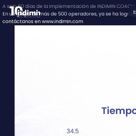
A solo 60 días de la implementación de INDIMIN COACH 
I
En un grupo de más de 500 operadores, ya se ha logrado 
contáctanos en
www.indimin.com