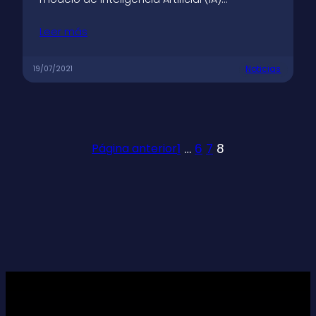
Leer más
Noticias
19/07/2021
1
…
6
7
8
Página anterior