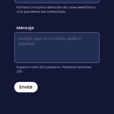
b
Por favor, incluye la dirección de correo electrónico
r
a la que desea ser contactado.
e
*
E
Mensaje
m
a
i
l
Ingresa hasta 200 palabras. Palabras restantes:
200.
Enviar