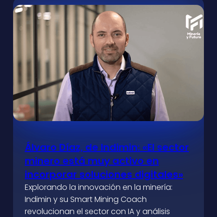
Álvaro Díaz, de Indimin: «El sector
minero está muy activo en
incorporar soluciones digitales»
Explorando la innovación en la minería:
Indimin y su Smart Mining Coach
revolucionan el sector con IA y análisis