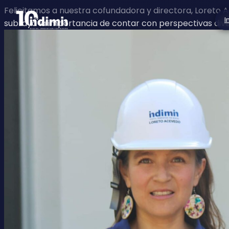
Felicitamos a nuestra cofundadora y directora, Loreto 
I
subraya la importancia de contar con perspectivas diver